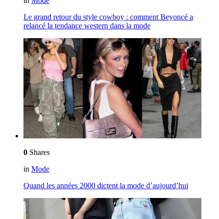
in
Mode
Le grand retour du style cowboy : comment Beyoncé a
relancé la tendance western dans la mode
0
Shares
in
Mode
Quand les années 2000 dictent la mode d’aujourd’hui