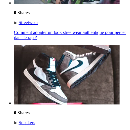
0
Shares
in
Streetwear
Comment adopter un look streetwear authentique pour percer
dans le rap ?
0
Shares
in
Sneakers