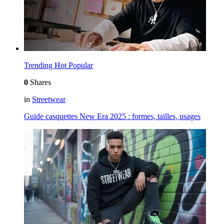
Trending
Hot
Popular
0
Shares
in
Streetwear
Guide casquettes New Era 2025 : formes, tailles, usages