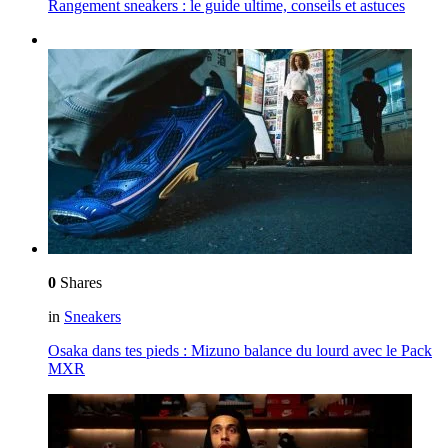
Rangement sneakers : le guide ultime, conseils et astuces
0
Shares
in
Sneakers
Osaka dans tes pieds : Mizuno balance du lourd avec le Pack
MXR