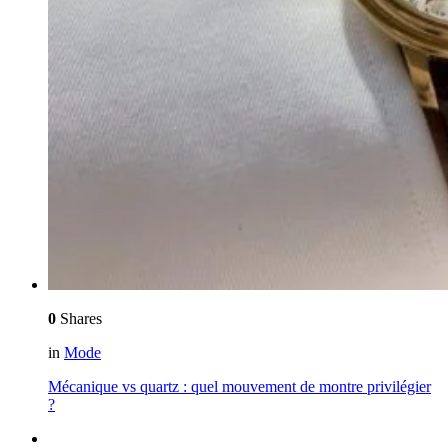
0
Shares
in
Mode
Mécanique vs quartz : quel mouvement de montre privilégier
?