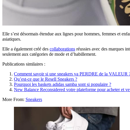
Elle s’est désormais étendue aux lignes pour hommes, femmes et enfan
asiatiques.
Elle a également créé des
collaborations
réussies avec des marques inte
seulement aux catégories de mode et d’habillement.
Publications similaires :
Comment savoir si une sneakers va PERDRE de la VALEUR 
Qu’est-ce que le Resell Sneakers ?
Pourquoi les baskets adidas samba sont si populaire ?
New Balance Reconsidered votre plateforme pour acheter et ve
More From:
Sneakers