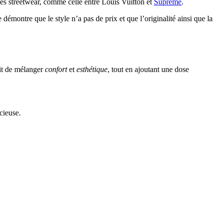
ues streetwear, comme celle entre Louis Vuitton et
Supreme
.
démontre que le style n’a pas de prix et que l’originalité ainsi que la
git de mélanger
confort
et
esthétique
, tout en ajoutant une dose
cieuse.