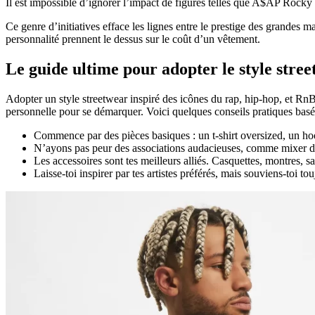
Il est impossible d’ignorer l’impact de figures telles que A$AP Rocky
Ce genre d’initiatives efface les lignes entre le prestige des grandes m
personnalité prennent le dessus sur le coût d’un vêtement.
Le guide ultime pour
adopter le style stre
Adopter un style streetwear inspiré des icônes du rap, hip-hop, et RnB
personnelle pour se démarquer. Voici quelques conseils pratiques bas
Commence par des pièces basiques : un t-shirt oversized, un ho
N’ayons pas peur des associations audacieuses, comme mixer des
Les accessoires sont tes meilleurs alliés. Casquettes, montres,
Laisse-toi inspirer par tes artistes préférés, mais souviens-toi to