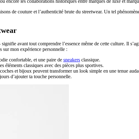
 ou encore les collaborations historiques entre marques de luxe et marq
aisons de couture et l’authenticité brute du streetwear. Un tel phénomène 
etwear
 signifie avant tout comprendre l’essence même de cette culture. Il s’a
és sur mon expérience personnelle :
odie confortable, et une paire de
sneakers
classique.
 éléments classiques avec des pièces plus sportives.
 sacoches et bijoux peuvent transformer un look simple en une tenue auda
ujours d’ajouter ta touche personnelle.